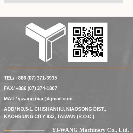
TEL/ +886 (07) 371-3935
FAX/ +886 (07) 374-1807
MAIL/
yiwang.mac@gmail.com
ADD/ NO.5-1, CHISHANHU, NIAOSONG DIST.,
KAOHSIUNG CITY 833, TAIWAN (R.O.C.)
YI-WANG Machinery Co., Ltd.